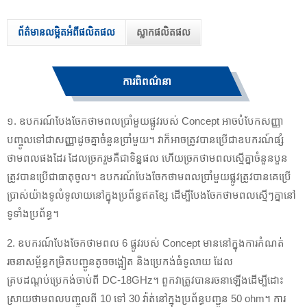
ព័ត៌មានលម្អិតអំពីផលិតផល
ស្លាកផលិតផល
ការពិពណ៌នា
១. ឧបករណ៍បែងចែកថាមពលប្រាំមួយផ្លូវរបស់ Concept អាចបំបែកសញ្ញា
បញ្ចូលទៅជាសញ្ញាដូចគ្នាចំនួនប្រាំមួយ។ វាក៏អាចត្រូវបានប្រើជាឧបករណ៍ផ្សំ
ថាមពលផងដែរ ដែលច្រករួមគឺជាទិន្នផល ហើយច្រកថាមពលស្មើគ្នាចំនួនបួន
ត្រូវបានប្រើជាធាតុចូល។ ឧបករណ៍បែងចែកថាមពលប្រាំមួយផ្លូវត្រូវបានគេប្រើ
ប្រាស់យ៉ាងទូលំទូលាយនៅក្នុងប្រព័ន្ធឥតខ្សែ ដើម្បីបែងចែកថាមពលស្មើៗគ្នានៅ
ទូទាំងប្រព័ន្ធ។
2. ឧបករណ៍បែងចែកថាមពល 6 ផ្លូវរបស់ Concept មាននៅក្នុងការកំណត់
រចនាសម្ព័ន្ធកម្រិតបញ្ជូនតូចចង្អៀត និងប្រេកង់ធំទូលាយ ដែល
គ្របដណ្តប់ប្រេកង់ចាប់ពី DC-18GHz។ ពួកវាត្រូវបានរចនាឡើងដើម្បីដោះ
ស្រាយថាមពលបញ្ចូលពី 10 ទៅ 30 វ៉ាត់នៅក្នុងប្រព័ន្ធបញ្ជូន 50 ohm។ ការ