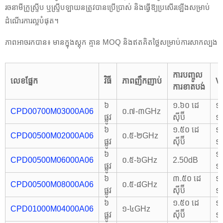
រចនាមីក្រូស្ទ្រីប ឬស្ទ្រីបឡាយនត្រូវបានប្រើប្រាស់ និងធ្វើឱ្យប្រសើរឡើងសម្រាប់
ដំណើរការល្អបំផុត។
ភាពអាចរកបាន៖ មានក្នុងស្តុក គ្មាន MOQ និងឥតគិតថ្លៃសម្រាប់ការសាកល្បង
ការបញ្ចូល
លេខផ្នែក
វិធី
ភាពញឹកញាប់
V
ការខាតបង់
៦
១.៦០ ដេ
១.
CPD00700M03000A06
០.៧-៣GHz
ផ្លូវ
ស៊ីប៊ី
១
៦
១.៥០ ដេ
១
CPD00500M02000A06
០.៥-២GHz
ផ្លូវ
ស៊ីប៊ី
១
៦
១
CPD00500M06000A06
០.៥-៦GHz
2.50dB
ផ្លូវ
១
៦
៣.៥០ ដេ
១.
CPD00500M08000A06
០.៥-៨GHz
ផ្លូវ
ស៊ីប៊ី
១
៦
១.៥០ ដេ
១
CPD01000M04000A06
១-៤GHz
ផ្លូវ
ស៊ីប៊ី
១