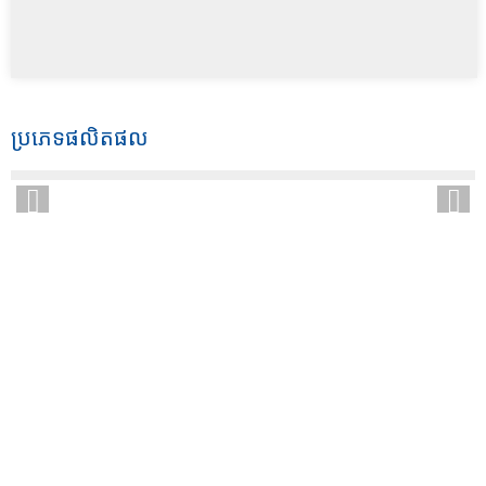
ប្រភេទផលិតផល
ហេតុអ្វីត្រូវជ្រើសរើសយើង
ចាប់តាំងពីបង្កើតឡើងមក រោងចក្ររបស់យើងបានអភិវឌ្ឍផលិតផលលំដាប់