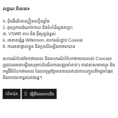
លក្ខណៈពិសេស៖
១. អ៊ីនធឺណិតល្បឿនលឿនខ្លាំង
2. តុល្យភាពដំណាក់កាល និងទំហំដ៏ល្អឥតខ្ចោះ
៣. VSWR ទាប និង អ៊ីសូឡង់ខ្ពស់
៤. រចនាសម្ព័ន្ធ Wilkinson, ឧបករណ៍ភ្ជាប់ Coaxial
៥. ការរចនាផ្ទាល់ខ្លួន និងប្រសើរឡើងអាចរកបាន
ឧបករណ៍បែងចែកថាមពល និងឧបករណ៍បំបែកថាមពលរបស់ Concept
ត្រូវបានរចនាឡើងសម្រាប់ដំណើរការសញ្ញាសំខាន់ៗ ការវាស់សមាមាត្រ និង
កម្មវិធីបំបែកថាមពល ដែលតម្រូវឱ្យមានការបាត់បង់ការបញ្ចូលតិចតួចបំផុត
និងភាពឯកោខ្ពស់រវាងរន្ធ។
វ៉ាសប៊ុត
ផ្ញើអ៊ីមែលមកយើង