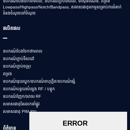
ឧបករណ៍បែងចែកថាមពល
ឧបករណ៍ភ្ជាប់ទិសដៅ
ម៉ាស៊ីន​ពីរ​ជាន់
តម្រង
,
,
,
Lowpass/Highpass/Notch/Bandpass
សមាសធាតុអកម្មសម្រាប់ការទំនាក់
,
ទំនងចំណុចទៅចំណុច
ផលិតផល
ឧបករណ៍បែងចែកថាមពល
ឧបករណ៍ភ្ជាប់ទិសដៅ
ឧបករណ៍ភ្ជាប់ចម្រុះ
តម្រង
ឧបករណ៍​ឌុយប្លេក/ឧបករណ៍​ពហុ​ភ្លិច/ឧបករណ៍​ផ្សំ
ឧបករណ៍បន្ថយសំឡេង RF / បន្ទុក
ឧបករណ៍ញែក/ចរាចរ RF
សមាសធាតុ​នៃ​រលក​នាំផ្លូវ
សមាសធាតុ PIM ទាប
ព័ត៌មាន