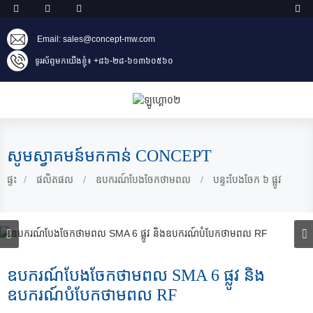
Email: sales@concept-mw.com
ទូរស័ព្ទមកយើងខ្ញុំ៖ +៨៦-២៨-៦១៣៦០៥៦០
សូមស្វាគមន៍មកកាន់ CONCEPT
ផ្ទះ
ផលិតផល
ឧបករណ៍បែងចែកថាមពល
បន្ទះបែងចែក ៦ ផ្លូវ
ឧបករណ៍បែងចែកថាមពល SMA 6 ផ្លូវ និង
ឧបករណ៍បំបែកថាមពល RF