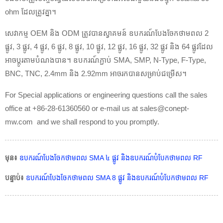
ohm ដែលត្រូវគ្នា។
សេវាកម្ម OEM និង ODM ត្រូវបានស្វាគមន៍ ឧបករណ៍បែងចែកថាមពល 2
ផ្លូវ, 3 ផ្លូវ, 4 ផ្លូវ, 6 ផ្លូវ, 8 ផ្លូវ, 10 ផ្លូវ, 12 ផ្លូវ, 16 ផ្លូវ, 32 ផ្លូវ និង 64 ផ្លូវដែល
អាចប្ដូរតាមបំណងបាន។ ឧបករណ៍ភ្ជាប់ SMA, SMP, N-Type, F-Type,
BNC, TNC, 2.4mm និង 2.92mm អាចរកបានសម្រាប់ជម្រើស។
For Special applications or engineering questions call the sales
office at +86-28-61360560 or e-mail us at sales@conept-
mw.com and we shall respond to you promptly.
មុន៖
ឧបករណ៍បែងចែកថាមពល SMA ៤ ផ្លូវ និងឧបករណ៍បំបែកថាមពល RF
បន្ទាប់៖
ឧបករណ៍បែងចែកថាមពល SMA 8 ផ្លូវ និងឧបករណ៍បំបែកថាមពល RF