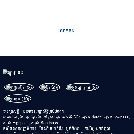
ពិភពលោកដំបូងគេ ដោយប្រកាន់ខ្ជាប់នូវគោលការណ៍
គុណភាពជាចម្បង។ ផលិតផលរបស់យើងទទួលបានកេរ្តិ៍ឈ្មោះល្អឥតខ្ចោះនៅ
ក្នុងឧស្សាហកម្ម និងមានតម្លៃគួរឱ្យទុកចិត្តក្នុងចំណោមអតិថិជនថ្មី និងចាស់។
សាកសួរ
© រក្សាសិទ្ធិ - ២០២៦៖ រក្សាសិទ្ធិគ្រប់យ៉ាង។
សមាសធាតុដែលត្រូវបានណែនាំខ្ពស់សម្រាប់កម្មវិធី 5G៖ តម្រង Notch, តម្រង Lowpass,
តម្រង Highpass, តម្រង Bandpass
ផលិតផលពេញនិយម
ផែនទីគេហទំព័រ
ប្លក់​កំពូល
ការស្វែងរកកំពូល
-
-
-