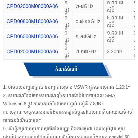
៦
១.៥០ ដេ
១
CPD02000M08000A06
២-៨GHz
ផ្លូវ
ស៊ីប៊ី
១
៦
៤.០០ ដេ
១.
CPD00800M18000A06
០.៨-១៨GHz
ផ្លូវ
ស៊ីប៊ី
១
៦
១.៨០ ដេ
១.
CPD06000M18000A06
៦-១៨GHz
ផ្លូវ
ស៊ីប៊ី
១
៦
១.
CPD02000M18000A06
២-១៨GHz
2.20dB
ផ្លូវ
១
កំណត់ចំណាំ
1. ថាមពលបញ្ចូលត្រូវបានបញ្ជាក់សម្រាប់ VSWR ផ្ទុកបានល្អជាង 1.20:1។
2. ឧបករណ៍បែងចែក/ឧបករណ៍ផ្សំ/ឧបករណ៍បំបែកថាមពល SMA
Wilkinson 6 ផ្លូវ ការខាតបង់បែងចែកបន្ទាប់បន្សំគឺ 7.8dB។
៣. លក្ខណៈបច្ចេកទេសអាចនឹងមានការផ្លាស់ប្តូរនៅពេលណាក៏បានដោយមិនចាំ
បាច់ជូនដំណឹងជាមុន។
៤. ដើម្បីរក្សាបាននូវភាពសុចរិតនៃសញ្ញា និងការផ្ទេរថាមពលល្អបំផុត សូម
ចងចាំថាត្រូវបញ្ចប់រន្ធដែលមិនបានប្រើទាំងអស់ជាមួយនឹងបន្ទុក coaxial 50